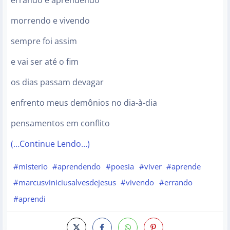
errando e aprendendo
morrendo e vivendo
sempre foi assim
e vai ser até o fim
os dias passam devagar
enfrento meus demônios no dia-à-dia
pensamentos em conflito
(…Continue Lendo…)
#misterio
#aprendendo
#poesia
#viver
#aprende
#marcusviniciusalvesdejesus
#vivendo
#errando
#aprendi