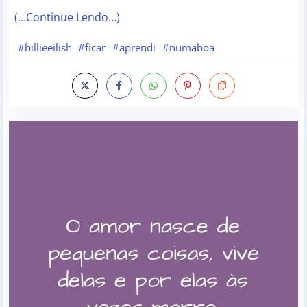
(…Continue Lendo…)
#billieeilish
#ficar
#aprendi
#numaboa