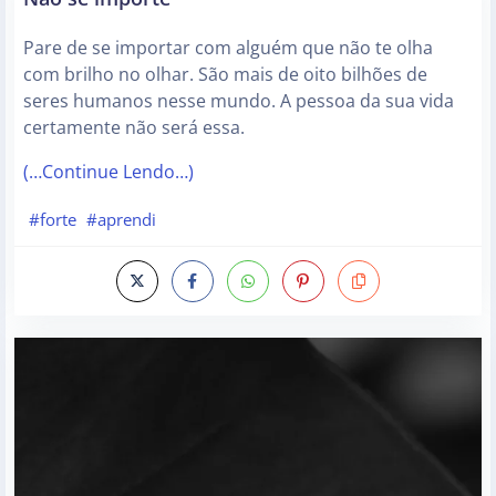
Pare de se importar com alguém que não te olha
com brilho no olhar. São mais de oito bilhões de
seres humanos nesse mundo. A pessoa da sua vida
certamente não será essa.
(…Continue Lendo…)
#forte
#aprendi