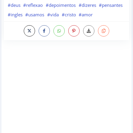
#deus
#reflexao
#depoimentos
#dizeres
#pensantes
#ingles
#usamos
#vida
#cristo
#amor