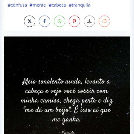
#confusa
#mente
#cabeca
#tranquila