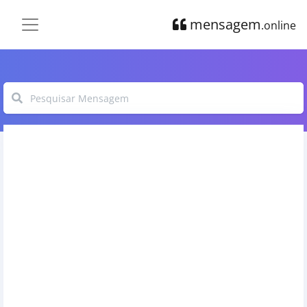
mensagem
.online