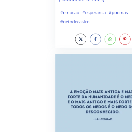
#emocao
#esperanca
#poemas
#netodecastro