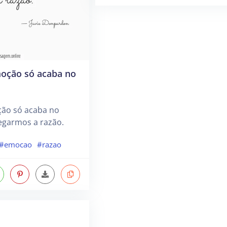
moção só acaba no
ção só acaba no
garmos a razão.
#emocao
#razao