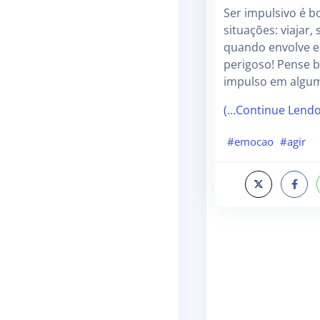
Ser impulsivo é 
situações: viajar,
quando envolve e
perigoso! Pense b
impulso em algum
(…Continue Lend
#emocao
#agir