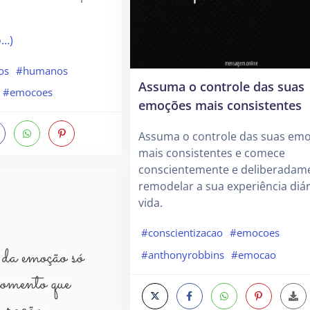
o…)
os
#humanos
Assuma o controle das suas
#emocoes
emoções mais consistentes
Assuma o controle das suas em
mais consistentes e comece
conscientemente e deliberadam
remodelar a sua experiência diár
vida.
#conscientizacao
#emocoes
#anthonyrobbins
#emocao