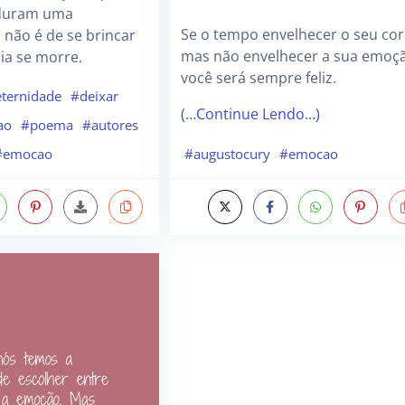
duram uma
Se o tempo envelhecer o seu co
 não é de se brincar
mas não envelhecer a sua emoç
ia se morre.
você será sempre feliz.
ternidade
#deixar
(…Continue Lendo…)
ao
#poema
#autores
#emocao
#augustocury
#emocao