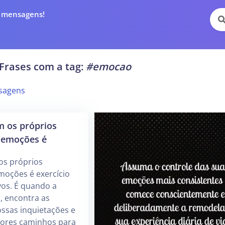
e mensagens!
Frases com a tag:
#emocao
sagens
m os próprios
 emoções é
os próprios
oções é exercício
vos. É quando a
o, encontra as
ssas inquietações e
ores caminhos para