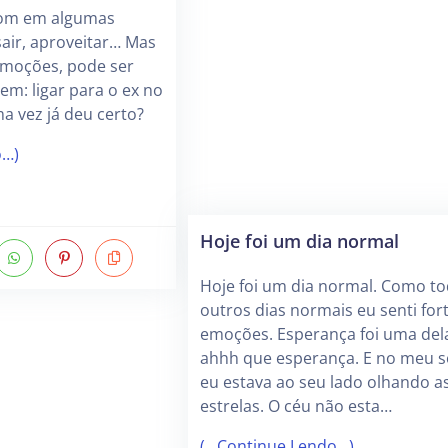
bom em algumas
 sair, aproveitar… Mas
moções, pode ser
em: ligar para o ex no
a vez já deu certo?
o…)
Hoje foi um dia normal
Hoje foi um dia normal. Como to
outros dias normais eu senti for
emoções. Esperança foi uma del
ahhh que esperança. E no meu 
eu estava ao seu lado olhando a
estrelas. O céu não esta…
(…Continue Lendo…)