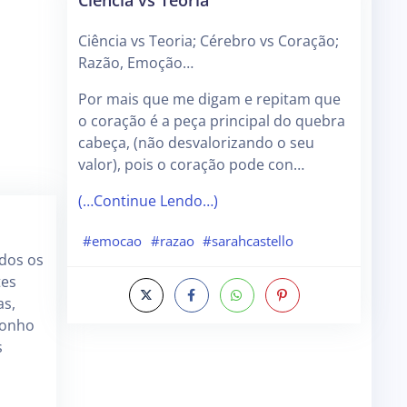
Ciência vs Teoria; Cérebro vs Coração;
Razão, Emoção…
Por mais que me digam e repitam que
o coração é a peça principal do quebra
cabeça, (não desvalorizando o seu
valor), pois o coração pode con…
(…Continue Lendo…)
#emocao
#razao
#sarahcastello
dos os
tes
as,
sonho
s