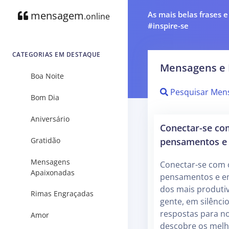
mensagem
As mais belas frases 
.online
#inspire-se
CATEGORIAS EM DESTAQUE
Mensagens e 
Boa Noite
Pesquisar Men
Bom Dia
Aniversário
Conectar-se co
pensamentos e
Gratidão
Mensagens
Conectar-se com 
Apaixonadas
pensamentos e em
dos mais produti
Rimas Engraçadas
gente, em silênci
respostas para no
Amor
descobre os melh