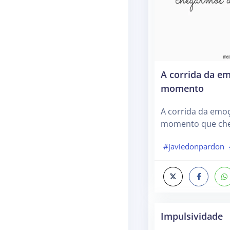
A corrida da e
momento
A corrida da emo
momento que che
#javiedonpardon
Impulsividade