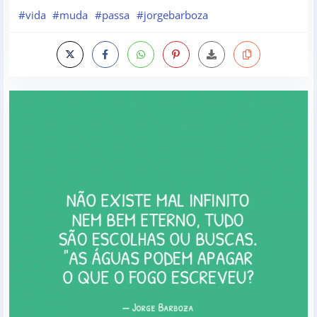
#vida
#muda
#passa
#jorgebarboza