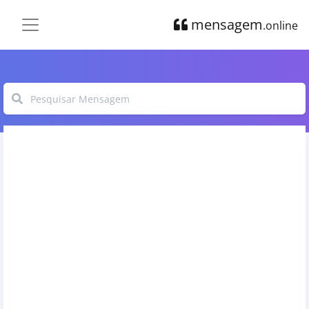
mensagem
.online