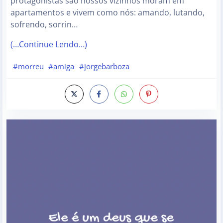
protagonistas são nossos vizinhos moram em
apartamentos e vivem como nós: amando, lutando,
sofrendo, sorrin…
(…Continue Lendo…)
#morreu
#amiga
#jorgebarboza