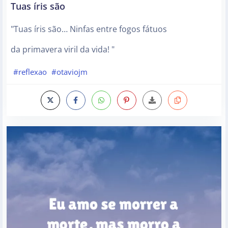
Tuas íris são
"Tuas íris são… Ninfas entre fogos fátuos
da primavera viril da vida! "
#reflexao
#otaviojm