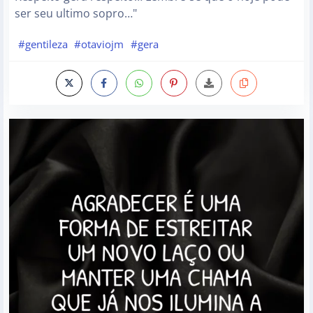
ser seu ultimo sopro…"
#gentileza
#otaviojm
#gera