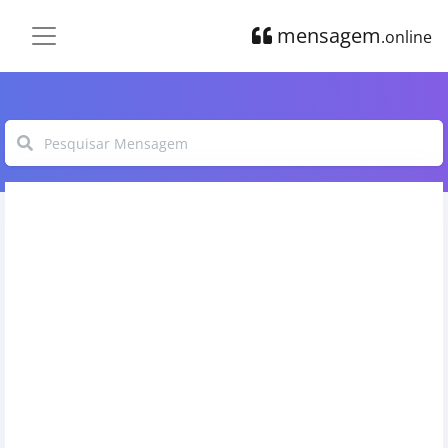
mensagem
.online