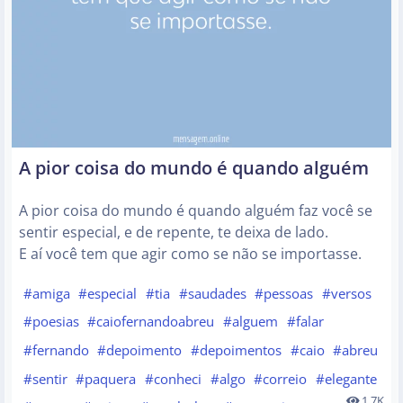
A pior coisa do mundo é quando alguém
A pior coisa do mundo é quando alguém faz você se
sentir especial, e de repente, te deixa de lado.
E aí você tem que agir como se não se importasse.
#amiga
#especial
#tia
#saudades
#pessoas
#versos
#poesias
#caiofernandoabreu
#alguem
#falar
#fernando
#depoimento
#depoimentos
#caio
#abreu
#sentir
#paquera
#conheci
#algo
#correio
#elegante
1.7K