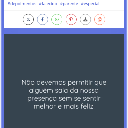
#depoimentos
#falecido
#parente
#especial