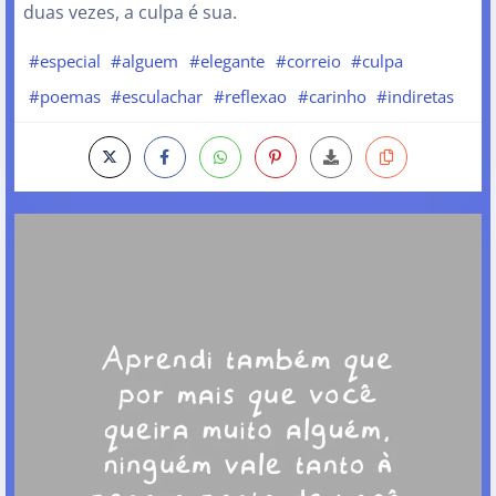
duas vezes, a culpa é sua.
#especial
#alguem
#elegante
#correio
#culpa
#poemas
#esculachar
#reflexao
#carinho
#indiretas