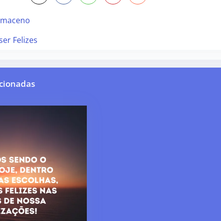
amaceno
er Felizes
cionadas