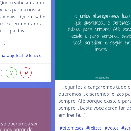
… Quem sabe amanhã
ícias para a nossa
as ideais… Quem sabe
m experimentar da
or culpa das c…
o…)
aaraujoleal
#felizes
"… e juntos alcançaremos tudo o
queremos… e seremos felizes pa
sempre! Até porque existe o par
sempre… basta você acreditar e 
em frente…"
#oitomeses
#felizes
#votos
#se