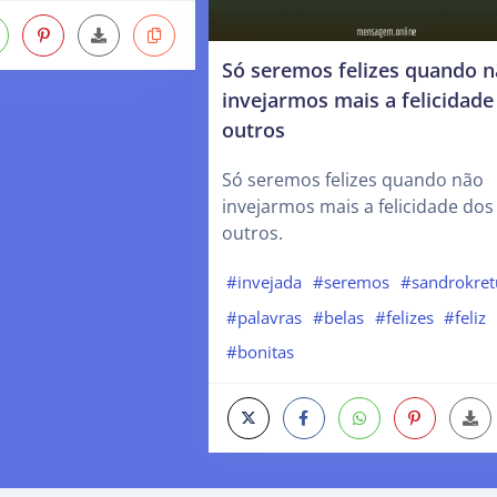
Só seremos felizes quando 
invejarmos mais a felicidade
outros
Só seremos felizes quando não
invejarmos mais a felicidade dos
outros.
#invejada
#seremos
#sandrokret
#palavras
#belas
#felizes
#feliz
#bonitas