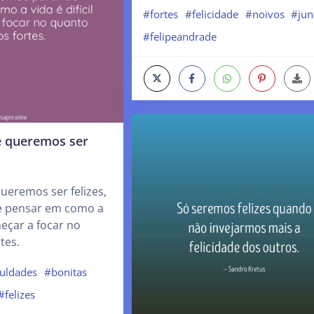
#fortes
#felicidade
#noivos
#jun
#felipeandrade
e queremos ser
ueremos ser felizes,
e pensar em como a
omeçar a focar no
tes.
culdades
#bonitas
#felizes