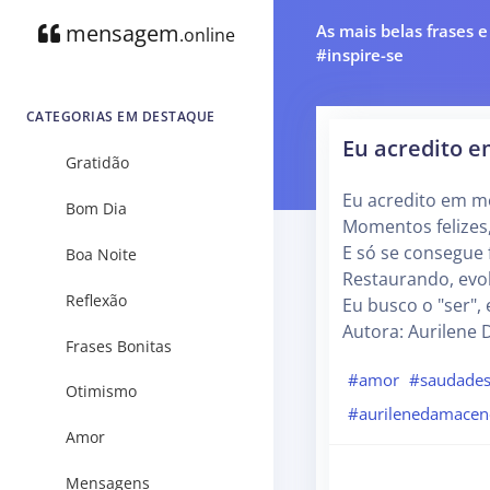
mensagem
As mais belas frases 
.online
#inspire-se
CATEGORIAS EM DESTAQUE
Eu acredito 
Gratidão
Eu acredito em 
Bom Dia
Momentos felizes, 
E só se consegue 
Boa Noite
Restaurando, evol
Reflexão
Eu busco o "ser", 
Autora: Aurilene
Frases Bonitas
#amor
#saudade
Otimismo
#aurilenedamacen
Amor
Mensagens