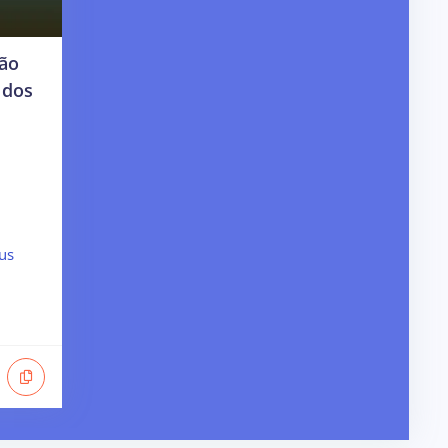
não
 dos
us