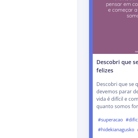
Descobri que s
felizes
Descobri que se q
devemos parar d
vida é difícil e c
quanto somos for
#superacao
#difi
#hidekianagusko