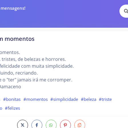
e mensagens!
em momentos
momentos.
tristes, de belezas e horrores.
felicidade com muita simplicidade.
uindo, recriando.
e o "ter" jamais irá me corromper.
 Damaceno
s
#bonitas
#momentos
#simplicidade
#beleza
#triste
o
#felizes