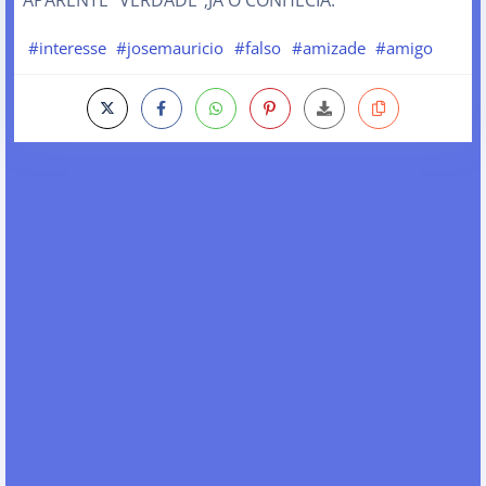
APARENTE "VERDADE";JÁ O CONHECIA.
#interesse
#josemauricio
#falso
#amizade
#amigo