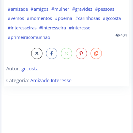
#amizade
#amigos
#mulher
#gravidez
#pessoas
#versos
#momentos
#poema
#carinhosas
#gccosta
#interesseiras
#interesseira
#interesse
404
#primeiracomunhao
Autor:
gccosta
Categoria:
Amizade Interesse