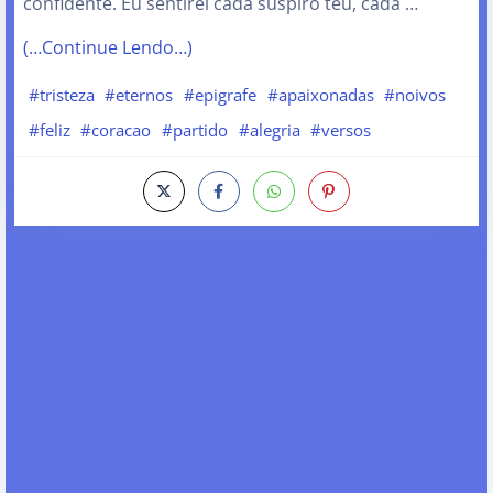
confidente. Eu sentirei cada suspiro teu, cada …
(…Continue Lendo…)
#tristeza
#eternos
#epigrafe
#apaixonadas
#noivos
#feliz
#coracao
#partido
#alegria
#versos