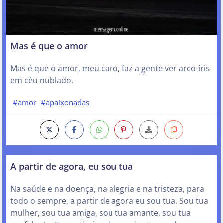
Mas é que o amor
Mas é que o amor, meu caro, faz a gente ver arco-íris
em céu nublado.
#amor
#apaixonadas
A partir de agora, eu sou tua
Na saúde e na doença, na alegria e na tristeza, para
todo o sempre, a partir de agora eu sou tua. Sou tua
mulher, sou tua amiga, sou tua amante, sou tua