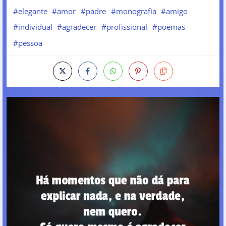
#elegante
#amor
#padre
#monografia
#amigo
#individual
#agradecer
#profissional
#poemas
#pessoa