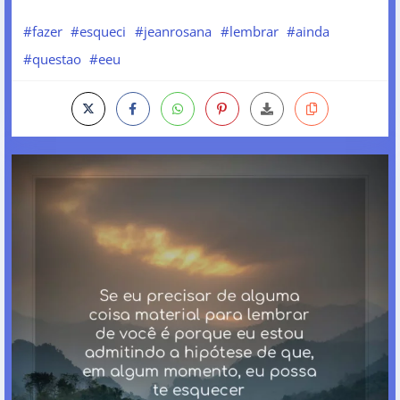
#fazer
#esqueci
#jeanrosana
#lembrar
#ainda
#questao
#eeu