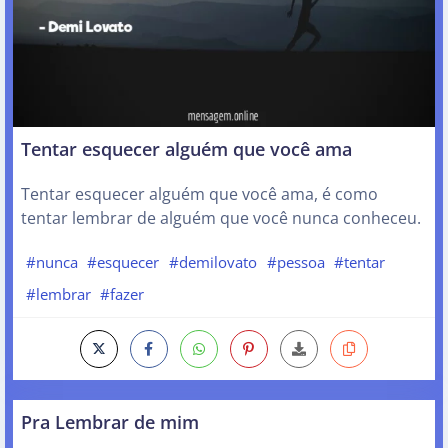
Tentar esquecer alguém que você ama
Tentar esquecer alguém que você ama, é como
tentar lembrar de alguém que você nunca conheceu.
#nunca
#esquecer
#demilovato
#pessoa
#tentar
#lembrar
#fazer
Pra Lembrar de mim