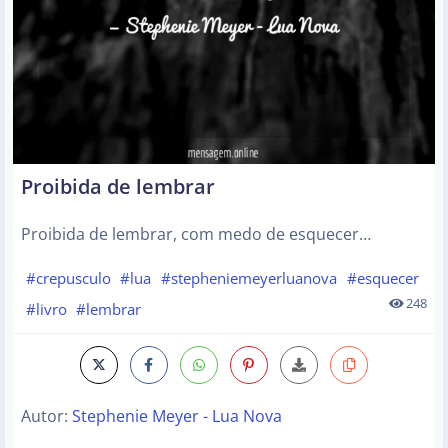
Proibida de lembrar
Proibida de lembrar, com medo de esquecer…
#crepusculo
#lua
#stepheniemeyerluanova
#esquecer
248
#livro
#lembrar
Autor:
Stephenie Meyer - Lua Nova