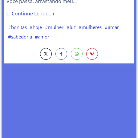
Você passa, arrastando meu…
(…Continue Lendo…)
#bonitas
#hoje
#mulher
#luz
#mulheres
#amar
#sabedoria
#amor