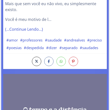
Mais que sem você eu não vivo, eu simplesmente
existo.
Você é meu motivo de l…
(…Continue Lendo…)
#amor
#professores
#saudade
#andrealves
#preciso
#poesias
#despedida
#dizer
#separado
#saudades