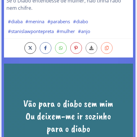
Se o Diabo entendesse de mulher, não tinha rabo
nem chifre.
#diaba
#menina
#parabens
#diabo
#stanislawpontepreta
#mulher
#anjo