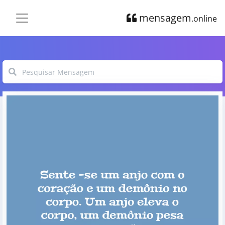
mensagem
.online