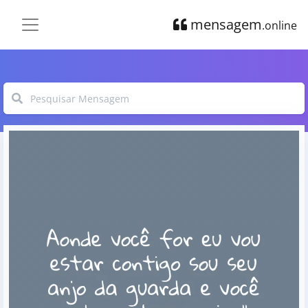
mensagem
.online