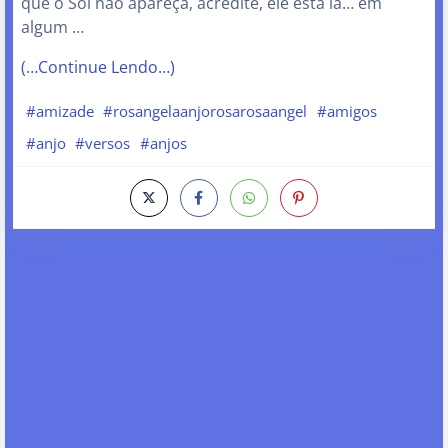
que o Sol não apareça, acredite, ele esta lá… em
algum …
(…Continue Lendo…)
#amizade
#rosangelaanjorosarosaangel
#amigos
#anjo
#versos
#anjos