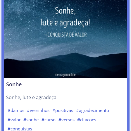
Sonhe
Sonhe, lute e agradeça!
#damos
#versinhos
#positivas
#agradecimento
#valor
#sonhe
#curso
#versos
#citacoes
#conquistas