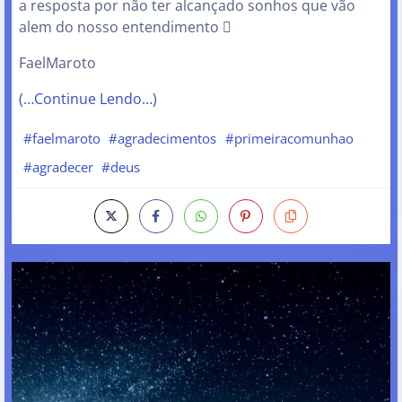
a resposta por não ter alcançado sonhos que vão
alem do nosso entendimento 
FaelMaroto
(…Continue Lendo…)
#faelmaroto
#agradecimentos
#primeiracomunhao
#agradecer
#deus