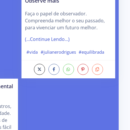
Observe mais
Faça o papel de observador.
Compreenda melhor o seu passado,
para vivenciar um futuro melhor.
(…Continue Lendo…)
#vida
#julianerodrigues
#equilibrada
ental
tros,
dade.
s de
 fácil