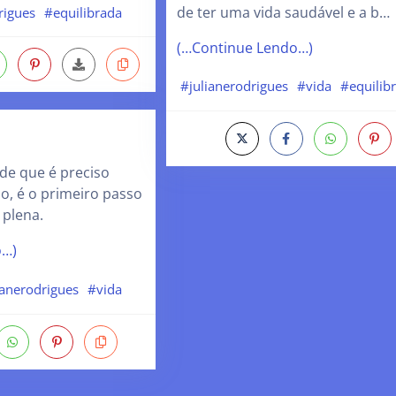
de ter uma vida saudável e a b…
rigues
#equilibrada
(…Continue Lendo…)
#julianerodrigues
#vida
#equilib
 de que é preciso
io, é o primeiro passo
 plena.
o…)
ianerodrigues
#vida