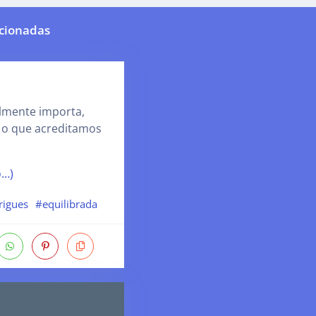
cionadas
lmente importa,
é o que acreditamos
o…)
rigues
#equilibrada