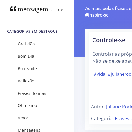
mensagem
As mais belas frases 
.online
#inspire-se
CATEGORIAS EM DESTAQUE
Controle-se
Gratidão
Controlar as pró
Bom Dia
Não se deixe abat
Boa Noite
#vida
#julianerod
Reflexão
Frases Bonitas
Otimismo
Autor:
Juliane Rod
Amor
Categoria:
Frases 
Mensagens