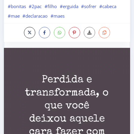
#bonitas
#2pac
#filho
#erguida
#sofrer
#cabeca
#mae
#declaracao
#maes