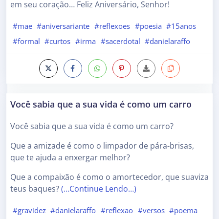
em seu coração… Feliz Aniversário, Senhor!
#mae
#aniversariante
#reflexoes
#poesia
#15anos
#formal
#curtos
#irma
#sacerdotal
#danielaraffo
Você sabia que a sua vida é como um carro
Você sabia que a sua vida é como um carro?
Que a amizade é como o limpador de pára-brisas,
que te ajuda a enxergar melhor?
Que a compaixão é como o amortecedor, que suaviza
teus baques?
(…Continue Lendo…)
#gravidez
#danielaraffo
#reflexao
#versos
#poema