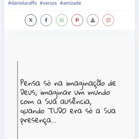
#danielaraffo
#versos
#amizade