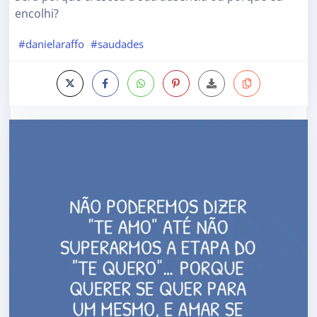
encolhi?
#danielaraffo
#saudades