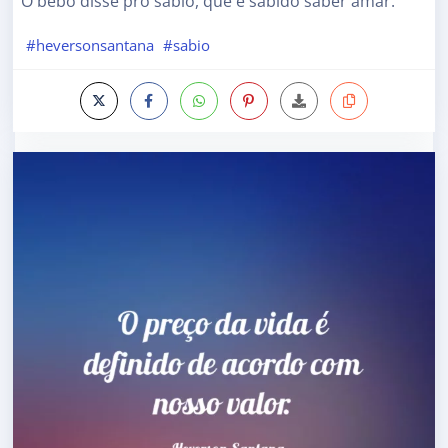
O bebo disse pro sábio, que é sabido saber amar.
#heversonsantana
#sabio