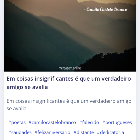
Em coisas insignificantes é que um verdadeiro
amigo se avalia
Em coisas insignificantes é que um verdadeiro amigo
se avalia.
#poetas
#camilocastelobranco
#falecido
#portugueses
#saudades
#felizaniversario
#distante
#dedicatoria