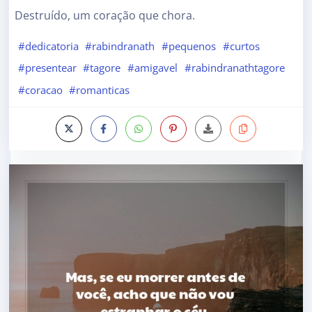
Destruído, um coração que chora.
#dedicatoria
#rabindranath
#pequenos
#curtos
#presentear
#tagore
#amigavel
#rabindranathtagore
#coracao
#romanticas