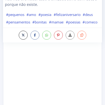
porque não existe.
#pequenos
#amo
#poesia
#felizaniversario
#deus
#pensamentos
#bonitas
#mamae
#poesias
#comeco