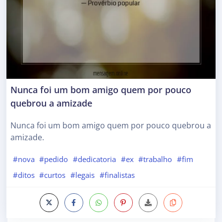
Nunca foi um bom amigo quem por pouco
quebrou a amizade
Nunca foi um bom amigo quem por pouco quebrou a
amizade.
#nova
#pedido
#dedicatoria
#ex
#trabalho
#fim
#ditos
#curtos
#legais
#finalistas