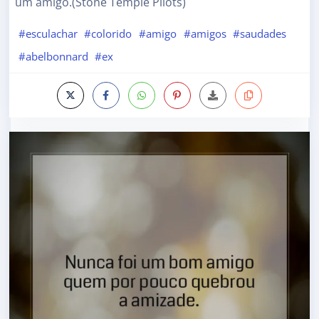
um amigo.(Stone Temple Pilots)
#esculachar
#colorido
#amigo
#amigos
#saudades
#abelbonnard
#ex