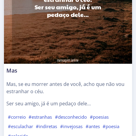
Mas
Mas, se eu morrer antes de você, acho que não vou
estranhar o céu.
Ser seu amigo, já é um pedaço dele…
#correio
#estranhas
#desconhecido
#poesias
#esculachar
#indiretas
#invejosas
#antes
#poesia
#colorido