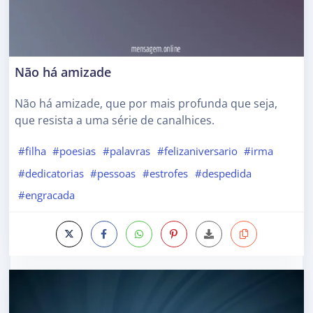
Não há amizade
Não há amizade, que por mais profunda que seja,
que resista a uma série de canalhices.
#filha
#poesias
#palavras
#felizaniversario
#irma
#dedicatorias
#pessoas
#estrofes
#despedida
#engracada