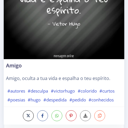
Amigo
Amigo, oculta a tua vida e espalha o teu espírito.
#autores
#desculpa
#victorhugo
#colorido
#curtos
#poesias
#hugo
#despedida
#pedido
#conhecidos