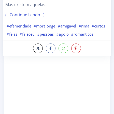
Mas existem aquelas…
(…Continue Lendo…)
#efemeridade
#moralonge
#amigavel
#rima
#curtos
#feias
#faleceu
#pessoas
#apoio
#romanticos