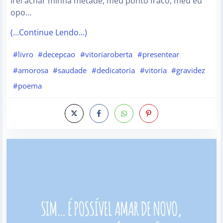
irei achar minha metade, meu ponto fraco, meu eu
opo…
(…Continue Lendo…)
#livro
#decepcao
#vitoriaroberta
#presentear
#amorosa
#saudade
#dedicatoria
#vitoria
#gravidez
#poema