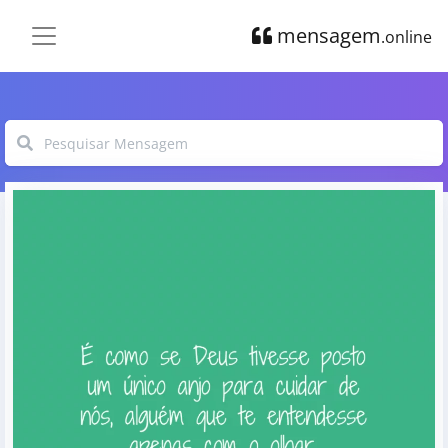
mensagem
.online