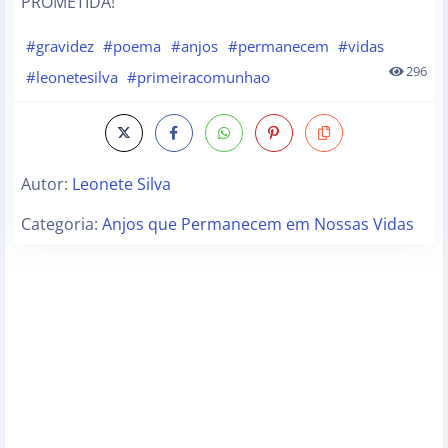
PROMETIDA!
#gravidez
#poema
#anjos
#permanecem
#vidas
296
#leonetesilva
#primeiracomunhao
Autor:
Leonete Silva
Categoria:
Anjos que Permanecem em Nossas Vidas