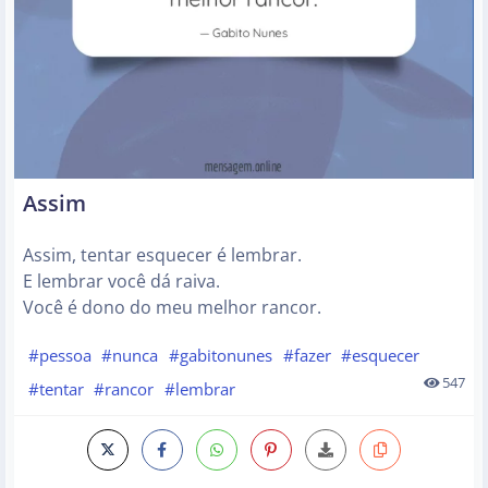
Assim
Assim, tentar esquecer é lembrar.
E lembrar você dá raiva.
Você é dono do meu melhor rancor.
#pessoa
#nunca
#gabitonunes
#fazer
#esquecer
547
#tentar
#rancor
#lembrar