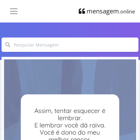
mensagem
.online