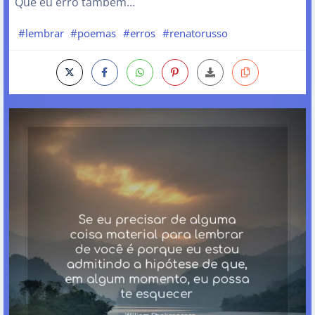
Que eu erro também…
#lembrar
#poemas
#erros
#renatorusso