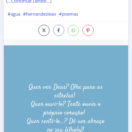
(…Continue Lendo…)
#agua
#hernandesleao
#poemas