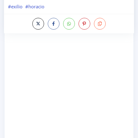
#exilio
#horacio