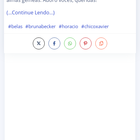
(…Continue Lendo…)
#belas
#brunabecker
#horacio
#chicoxavier