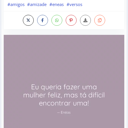
#amigos
#amizade
#eneas
#versos