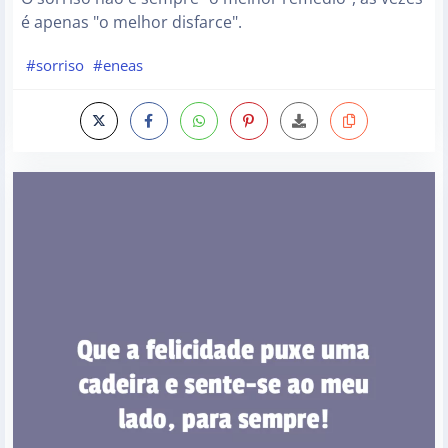
é apenas "o melhor disfarce".
#sorriso
#eneas