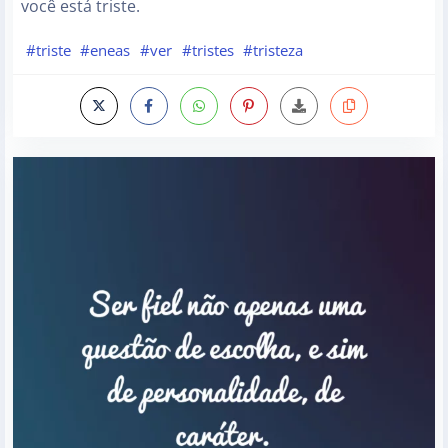
você está triste.
#triste
#eneas
#ver
#tristes
#tristeza