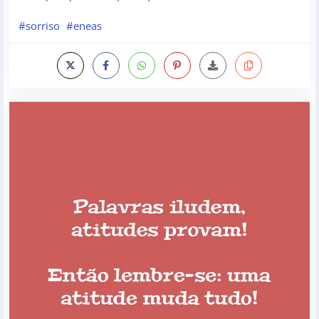
#sorriso
#eneas