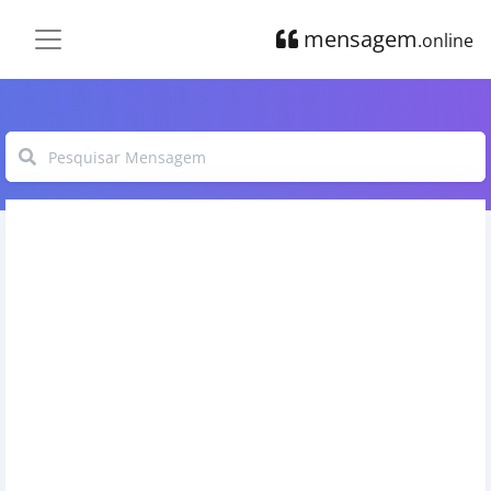
mensagem
.online