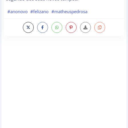
#anonovo
#felizano
#matheuspedrosa