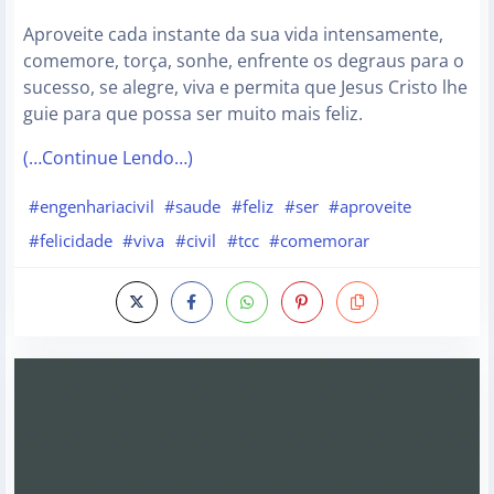
Aproveite cada instante da sua vida intensamente,
comemore, torça, sonhe, enfrente os degraus para o
sucesso, se alegre, viva e permita que Jesus Cristo lhe
guie para que possa ser muito mais feliz.
(…Continue Lendo…)
#engenhariacivil
#saude
#feliz
#ser
#aproveite
#felicidade
#viva
#civil
#tcc
#comemorar