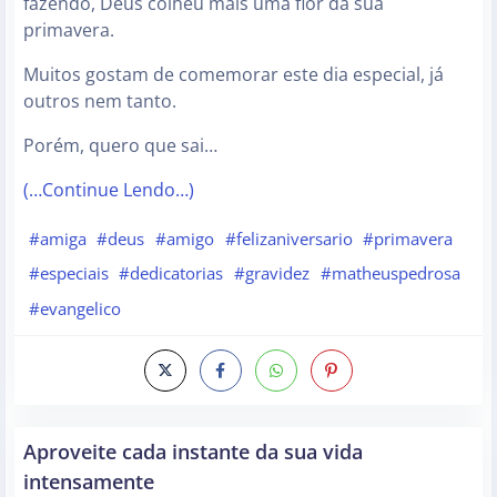
fazendo, Deus colheu mais uma flor da sua
primavera.
Muitos gostam de comemorar este dia especial, já
outros nem tanto.
Porém, quero que sai…
(…Continue Lendo…)
#amiga
#deus
#amigo
#felizaniversario
#primavera
#especiais
#dedicatorias
#gravidez
#matheuspedrosa
#evangelico
Aproveite cada instante da sua vida
intensamente