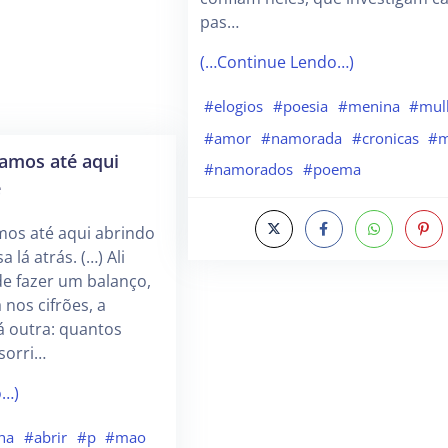
pas…
(…Continue Lendo…)
#elogios
#poesia
#menina
#mul
#amor
#namorada
#cronicas
#m
amos até aqui
#namorados
#poema
e
os até aqui abrindo
 lá atrás. (…) Ali
de fazer um balanço,
 nos cifrões, a
á outra: quantos
sorri…
o…)
ha
#abrir
#p
#mao