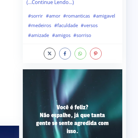
(…Continue Lendo…)
#sorrir
#amor
#romanticas
#amigavel
#medeiros
#faculdade
#versos
#amizade
#amigos
#sorriso