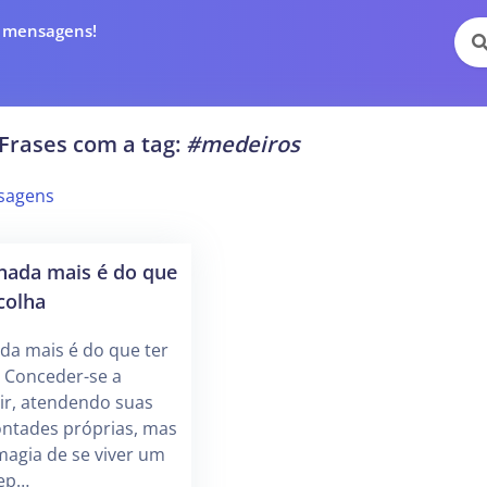
e mensagens!
Frases com a tag:
#medeiros
sagens
nada mais é do que
colha
da mais é do que ter
. Conceder-se a
vir, atendendo suas
ontades próprias, mas
magia de se viver um
dep…