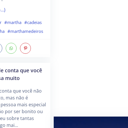
o…)
r
#martha
#cadeias
lha
#marthamedeiros
de conta que você
sa muito
 conta que você não
to, mas não é
 pessoa mais especial
ão por ser bonito ou
eu sobre tantas
lgo mai…