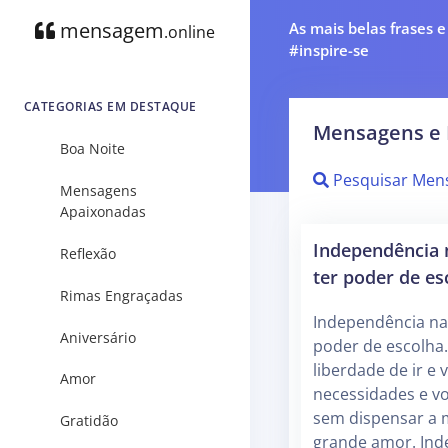
mensagem
As mais belas frases 
.online
#inspire-se
CATEGORIAS EM DESTAQUE
Mensagens e 
Boa Noite
Pesquisar Men
Mensagens
Apaixonadas
Independência 
Reflexão
ter poder de es
Rimas Engraçadas
Independência na
Aniversário
poder de escolha
liberdade de ir e 
Amor
necessidades e v
sem dispensar a 
Gratidão
grande amor. In