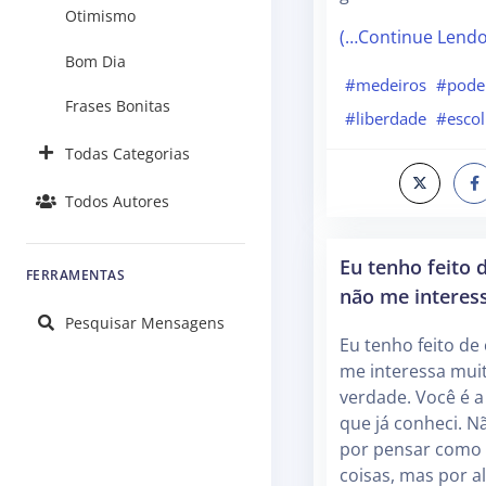
Otimismo
(…Continue Lend
Bom Dia
#medeiros
#pode
Frases Bonitas
#liberdade
#esco
Todas Categorias
Todos Autores
Eu tenho feito 
FERRAMENTAS
não me interes
Pesquisar Mensagens
Eu tenho feito de
me interessa mui
verdade. Você é a
que já conheci. N
por pensar como 
coisas, mas por a