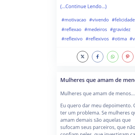
(…Continue Lendo…)
#motivacao
#vivendo
#felicidade
#reflexao
#medeiros
#gravidez
#reflexivo
#reflexivos
#otima
#v
Mulheres que amam de me
Mulheres que amam de menos…
Eu quero dar meu depoimento. 
ter um problema. Se mulheres q
amam demais são aquelas que
sufocam seus parceiros, que nã
confiam neles, que investigam c