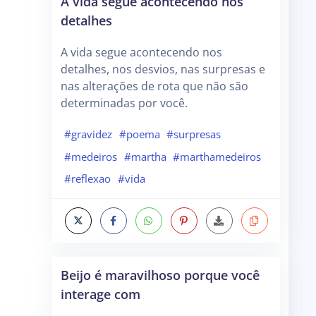
A vida segue acontecendo nos
detalhes
A vida segue acontecendo nos
detalhes, nos desvios, nas surpresas e
nas alterações de rota que não são
determinadas por você.
#gravidez
#poema
#surpresas
#medeiros
#martha
#marthamedeiros
#reflexao
#vida
Beijo é maravilhoso porque você
interage com