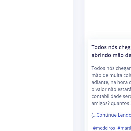
Todos nós cheg
abrindo mão d
Todos nós chegam
mão de muita coisa
adiante, na hora 
o valor não estará
contabilidade ser
amigos? quantos 
(…Continue Lend
#medeiros
#mart