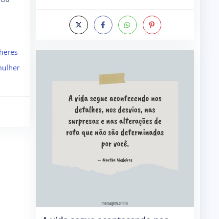
heres
ulher