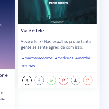
Você é feliz
Você é feliz? Não espalhe, já que tanta
gente se sente agredida com isso.
#marthamedeiros
#medeiros
#martha
#curtas
or e
 de
sua