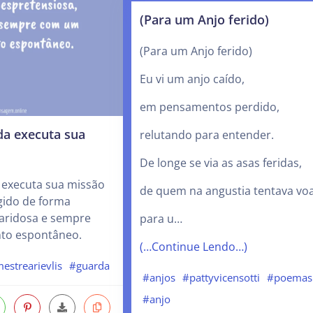
(Para um Anjo ferido)
(Para um Anjo ferido)
Eu vi um anjo caído,
em pensamentos perdido,
da executa sua
relutando para entender.
De longe se via as asas feridas,
 executa sua missão
de quem na angustia tentava vo
gido de forma
caridosa e sempre
para u…
to espontâneo.
(…Continue Lendo…)
estrearievlis
#guarda
#anjos
#pattyvicensotti
#poemas
#anjo