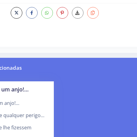
cionadas
 um anjo!…
m anjo!…
de qualquer perigo…
e lhe fizessem