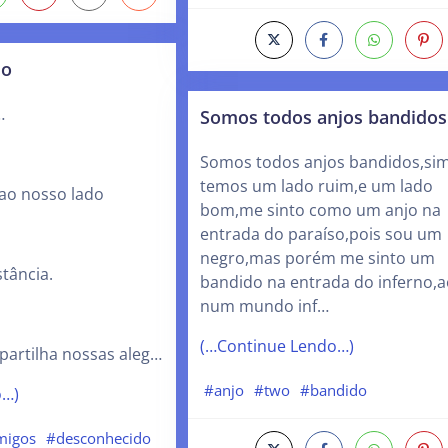
jo
um Anjo…
Somos todos anjos bandidos
Somos todos anjos bandidos,si
temos um lado ruim,e um lado
ao nosso lado
bom,me sinto como um anjo na
entrada do paraíso,pois sou um
negro,mas porém me sinto um
tância.
bandido na entrada do inferno,a
num mundo inf…
(…Continue Lendo…)
partilha nossas aleg…
#anjo
#two
#bandido
o…)
migos
#desconhecido