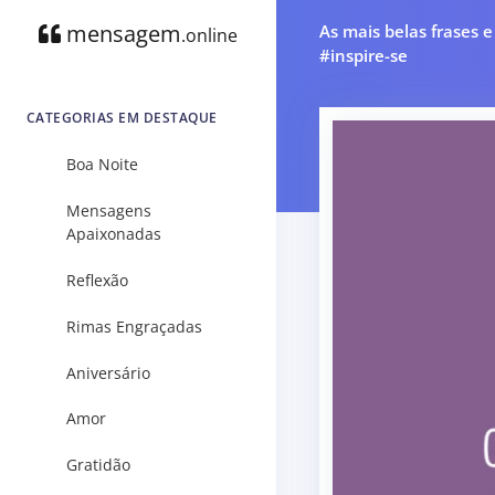
mensagem
As mais belas frases 
.online
#inspire-se
CATEGORIAS EM DESTAQUE
Boa Noite
Mensagens
Apaixonadas
Reflexão
Rimas Engraçadas
Aniversário
Amor
Gratidão