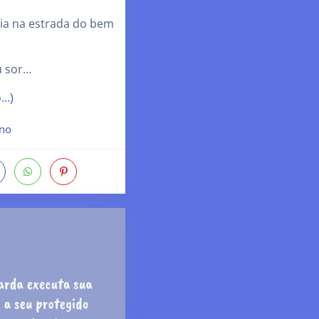
ria na estrada do bem
u sor…
o…)
ano