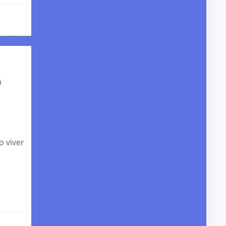
m
o viver