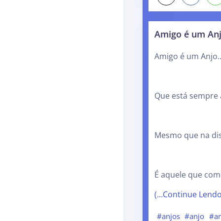
Amigo é um An
Amigo é 
Que está sempre 
Mesmo que na dis
É aquele que com
(…Continue Lend
#anjos
#anjo
#a