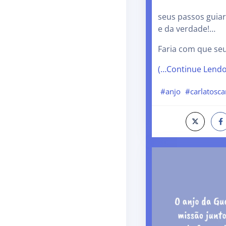
seus passos guia
e da verdade!…
Faria com que se
(…Continue Lend
#anjo
#carlatosc