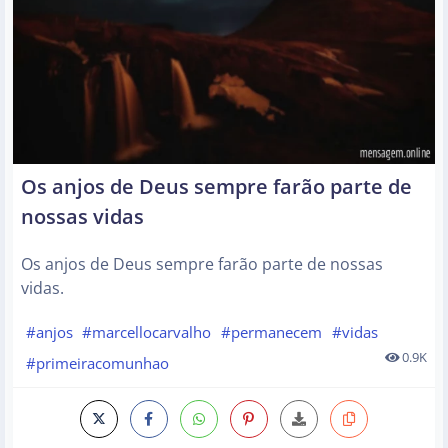
Os anjos de Deus sempre farão parte de
nossas vidas
Os anjos de Deus sempre farão parte de nossas
vidas.
#anjos
#marcellocarvalho
#permanecem
#vidas
0.9K
#primeiracomunhao