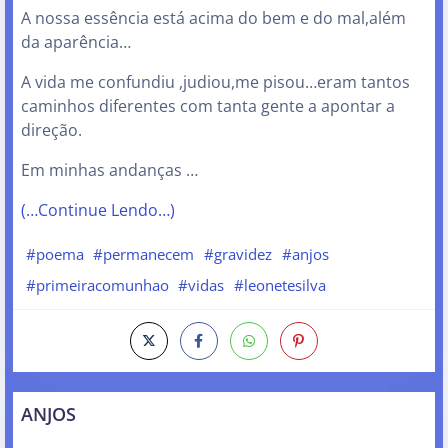
A nossa essência está acima do bem e do mal,além
da aparência…
A vida me confundiu ,judiou,me pisou…eram tantos
caminhos diferentes com tanta gente a apontar a
direção.
Em minhas andanças …
(…Continue Lendo…)
#poema
#permanecem
#gravidez
#anjos
#primeiracomunhao
#vidas
#leonetesilva
ANJOS