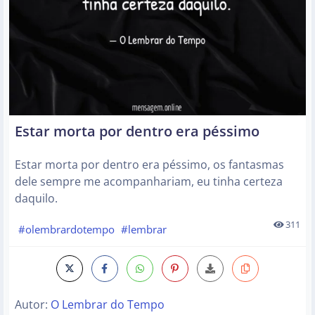
Estar morta por dentro era péssimo
Estar morta por dentro era péssimo, os fantasmas
dele sempre me acompanhariam, eu tinha certeza
daquilo.
311
#olembrardotempo
#lembrar
Autor:
O Lembrar do Tempo