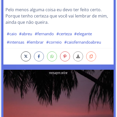
Pelo menos alguma coisa eu devo ter feito certo.
Porque tenho certeza que você vai lembrar de mim,
ainda que não queira.
#caio
#abreu
#fernando
#certeza
#elegante
#intensas
#lembrar
#correio
#caiofernandoabreu