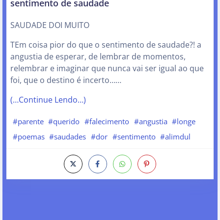
sentimento de saudade
SAUDADE DOI MUITO
TEm coisa pior do que o sentimento de saudade?! a
angustia de esperar, de lembrar de momentos,
relembrar e imaginar que nunca vai ser igual ao que
foi, que o destino é incerto……
(…Continue Lendo…)
#parente
#querido
#falecimento
#angustia
#longe
#poemas
#saudades
#dor
#sentimento
#alimdul