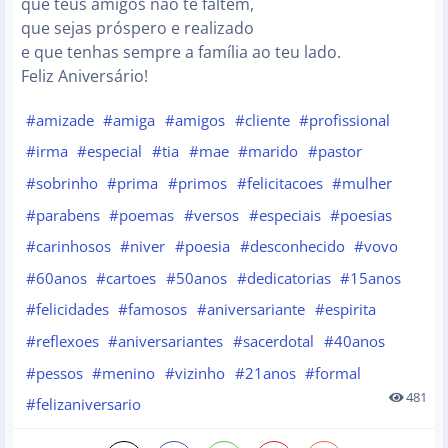
que teus amigos não te faltem,
que sejas próspero e realizado
e que tenhas sempre a família ao teu lado.
Feliz Aniversário!
#amizade
#amiga
#amigos
#cliente
#profissional
#irma
#especial
#tia
#mae
#marido
#pastor
#sobrinho
#prima
#primos
#felicitacoes
#mulher
#parabens
#poemas
#versos
#especiais
#poesias
#carinhosos
#niver
#poesia
#desconhecido
#vovo
#60anos
#cartoes
#50anos
#dedicatorias
#15anos
#felicidades
#famosos
#aniversariante
#espirita
#reflexoes
#aniversariantes
#sacerdotal
#40anos
#pessos
#menino
#vizinho
#21anos
#formal
481
#felizaniversario