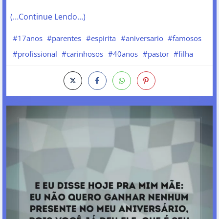
(…Continue Lendo…)
#17anos
#parentes
#espirita
#aniversario
#famosos
#profissional
#carinhosos
#40anos
#pastor
#filha