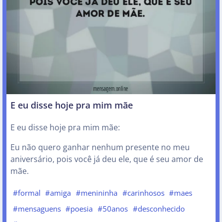
E eu disse hoje pra mim mãe
E eu disse hoje pra mim mãe:
Eu não quero ganhar nenhum presente no meu
aniversário, pois você já deu ele, que é seu amor de
mãe.
#formal
#amiga
#menininha
#carinhosos
#maes
#mensaguens
#poesia
#50anos
#desconhecido