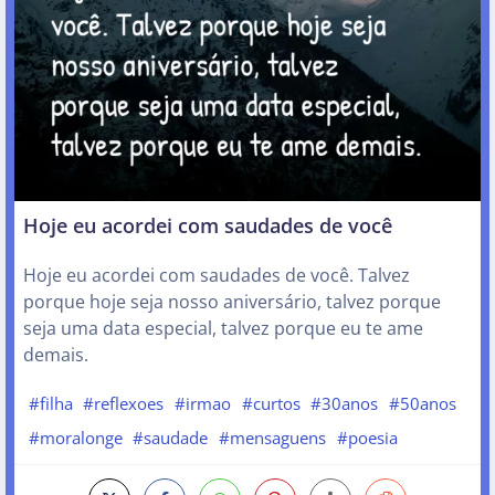
Hoje eu acordei com saudades de você
Hoje eu acordei com saudades de você. Talvez
porque hoje seja nosso aniversário, talvez porque
seja uma data especial, talvez porque eu te ame
demais.
#filha
#reflexoes
#irmao
#curtos
#30anos
#50anos
#moralonge
#saudade
#mensaguens
#poesia